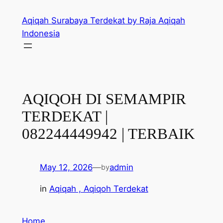
Skip
Aqiqah Surabaya Terdekat by Raja Aqiqah
to
Indonesia
content
AQIQOH DI SEMAMPIR
TERDEKAT |
082244449942 | TERBAIK
May 12, 2026
—
admin
by
in
Aqiqah , Aqiqoh Terdekat
Home