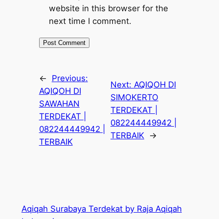
website in this browser for the
next time I comment.
←
Previous:
Next:
AQIQOH DI
AQIQOH DI
SIMOKERTO
SAWAHAN
TERDEKAT |
TERDEKAT |
082244449942 |
082244449942 |
TERBAIK
→
TERBAIK
Aqiqah Surabaya Terdekat by Raja Aqiqah