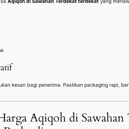
jasa
Aqiqoh di Sawahan Terdekat terdekat
yang menawa
ak
atif
tukan kesan bagi penerima. Pastikan
packaging
rapi, be
Harga Aqiqoh di Sawahan 