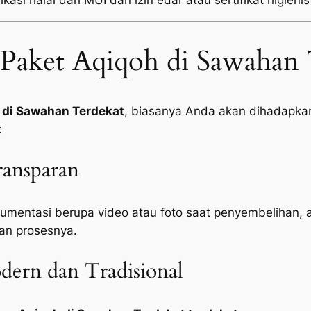
kasi halal dari MUI dan izin edar atau sertifikat higienis
Paket Aqiqoh di Sawahan 
 di Sawahan Terdekat
, biasanya Anda akan dihadapkan 
:
ansparan
mentasi berupa video atau foto saat penyembelihan, 
an prosesnya.
ern dan Tradisional