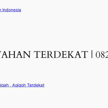
h Indonesia
HAN TERDEKAT | 08224
iqah , Aqiqoh Terdekat