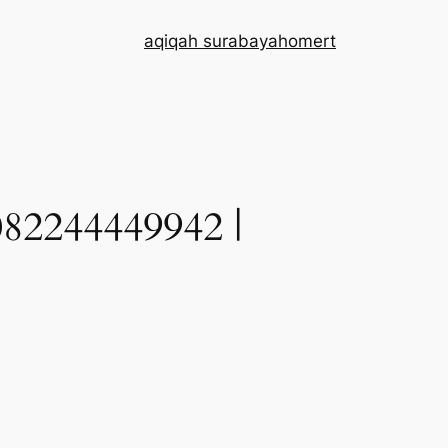
aqiqah surabaya
home
rt
244449942 |