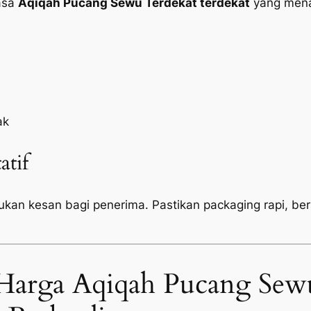
jasa
Aqiqah Pucang Sewu Terdekat terdekat
yang mena
ak
atif
tukan kesan bagi penerima. Pastikan
packaging
rapi, be
Harga Aqiqah Pucang Sew