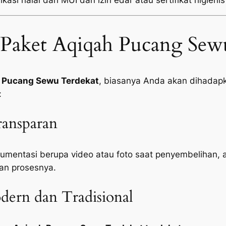
kasi halal dari MUI dan izin edar atau sertifikat higienis
Paket Aqiqah Pucang Sew
 Pucang Sewu Terdekat
, biasanya Anda akan dihadapka
:
ansparan
mentasi berupa video atau foto saat penyembelihan, 
an prosesnya.
ern dan Tradisional