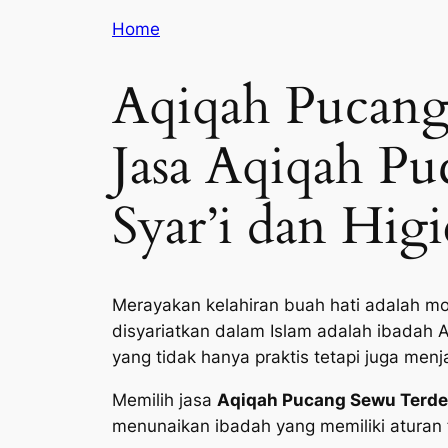
Home
Aqiqah Pucang
Jasa Aqiqah P
Syar’i dan Higi
Merayakan kelahiran buah hati adalah mo
disyariatkan dalam Islam adalah ibadah 
yang tidak hanya praktis tetapi juga men
Memilih jasa
Aqiqah Pucang Sewu Terde
menunaikan ibadah yang memiliki aturan f