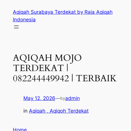
Skip
Aqiqah Surabaya Terdekat by Raja Aqiqah
to
Indonesia
content
AQIQAH MOJO
TERDEKAT |
082244449942 | TERBAIK
May 12, 2026
—
admin
by
in
Aqiqah , Aqiqoh Terdekat
Home