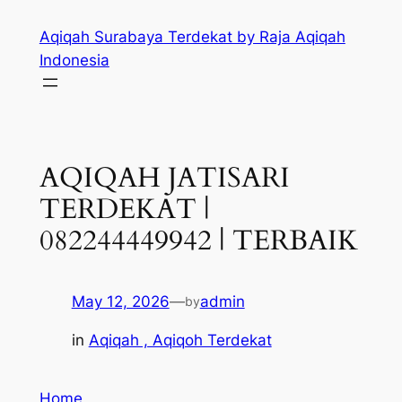
Skip
Aqiqah Surabaya Terdekat by Raja Aqiqah
to
Indonesia
content
AQIQAH JATISARI
TERDEKAT |
082244449942 | TERBAIK
May 12, 2026
—
admin
by
in
Aqiqah , Aqiqoh Terdekat
Home