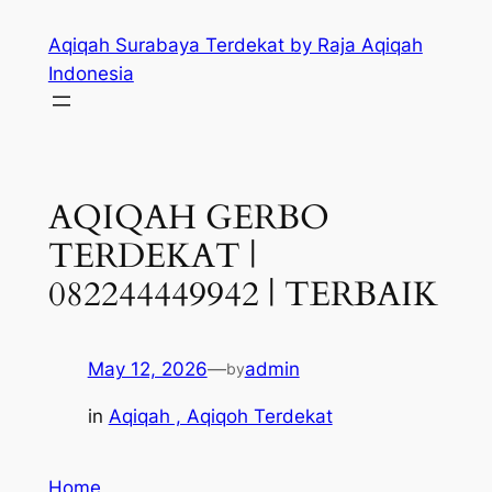
Skip
Aqiqah Surabaya Terdekat by Raja Aqiqah
to
Indonesia
content
AQIQAH GERBO
TERDEKAT |
082244449942 | TERBAIK
May 12, 2026
—
admin
by
in
Aqiqah , Aqiqoh Terdekat
Home