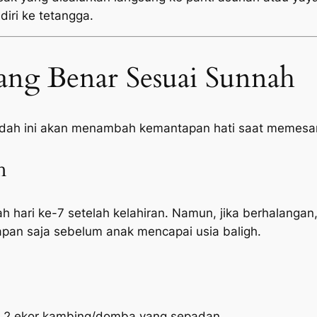
diri ke tetangga.
ang Benar Sesuai Sunnah
adah ini akan menambah kemantapan hati saat memesan
h
h hari ke-7 setelah kelahiran. Namun, jika berhalangan,
pan saja sebelum anak mencapai usia baligh.
n 2 ekor kambing/domba yang sepadan.