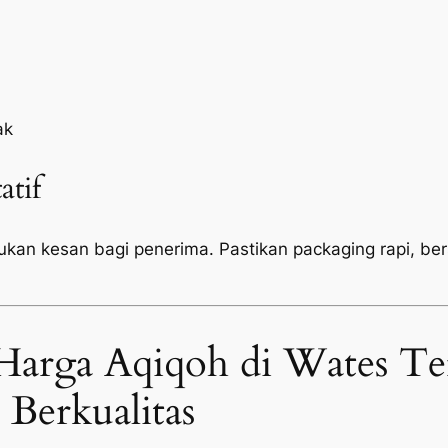
ak
atif
tukan kesan bagi penerima. Pastikan
packaging
rapi, be
Harga Aqiqoh di Wates Te
Berkualitas