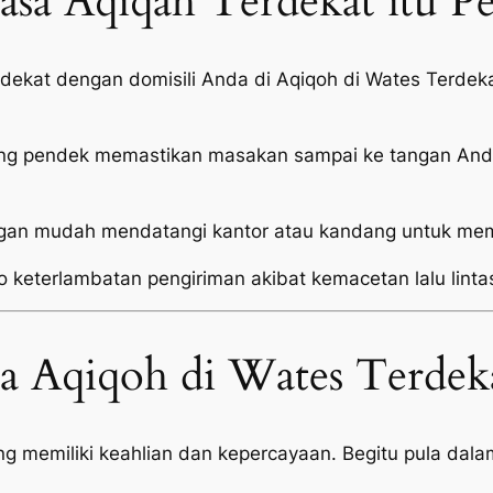
sa Aqiqah Terdekat itu P
i dekat dengan domisili Anda di Aqiqoh di Wates Terd
ang pendek memastikan masakan sampai ke tangan Anda
an mudah mendatangi kantor atau kandang untuk mema
o keterlambatan pengiriman akibat kemacetan lalu linta
sa Aqiqoh di Wates Terdek
memiliki keahlian dan kepercayaan. Begitu pula dalam