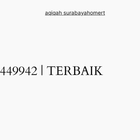
aqiqah surabaya
home
rt
49942 | TERBAIK