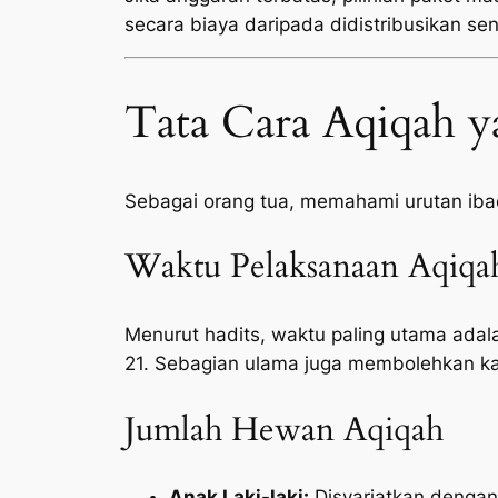
secara biaya daripada didistribusikan sen
Tata Cara Aqiqah y
Sebagai orang tua, memahami urutan ib
Waktu Pelaksanaan Aqiqa
Menurut hadits, waktu paling utama adala
21. Sebagian ulama juga membolehkan ka
Jumlah Hewan Aqiqah
Anak Laki-laki:
Disyariatkan denga