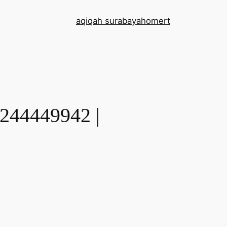
aqiqah surabaya
home
rt
44449942 |