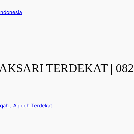
Indonesia
KSARI TERDEKAT | 0822
qah , Aqiqoh Terdekat