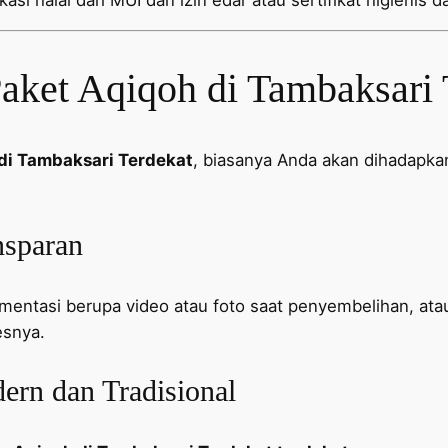
si halal dari MUI dan izin edar atau sertifikat higienis d
ket Aqiqoh di Tambaksari 
di Tambaksari Terdekat
, biasanya Anda akan dihadapkan
nsparan
entasi berupa video atau foto saat penyembelihan, ata
esnya.
rn dan Tradisional