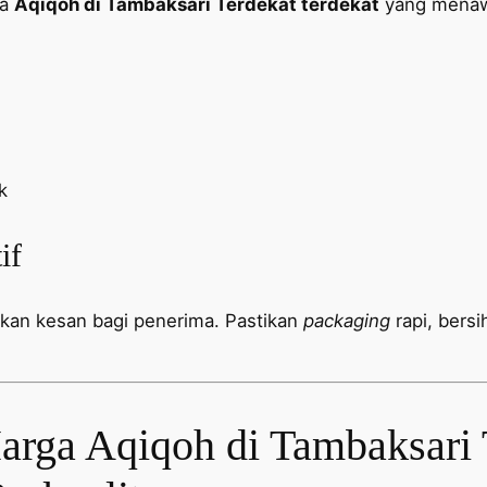
sa
Aqiqoh di Tambaksari Terdekat terdekat
yang menawa
k
if
ukan kesan bagi penerima. Pastikan
packaging
rapi, bers
rga Aqiqoh di Tambaksari 