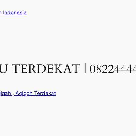
h Indonesia
 TERDEKAT | 08224444
iqah , Aqiqoh Terdekat