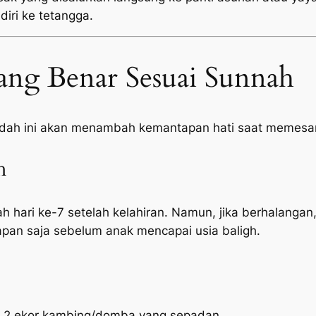
diri ke tetangga.
ang Benar Sesuai Sunnah
adah ini akan menambah kemantapan hati saat memesan
h
h hari ke-7 setelah kelahiran. Namun, jika berhalangan,
pan saja sebelum anak mencapai usia baligh.
n 2 ekor kambing/domba yang sepadan.