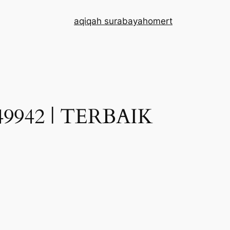
aqiqah surabaya
home
rt
9942 | TERBAIK