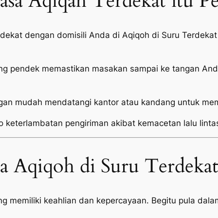
sa Aqiqah Terdekat itu P
i dekat dengan domisili Anda di Aqiqoh di Suru Terde
ang pendek memastikan masakan sampai ke tangan Anda
an mudah mendatangi kantor atau kandang untuk mema
o keterlambatan pengiriman akibat kemacetan lalu linta
sa Aqiqoh di Suru Terdeka
memiliki keahlian dan kepercayaan. Begitu pula dalam