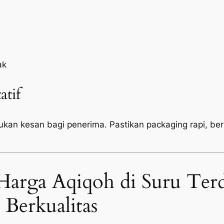
ak
atif
tukan kesan bagi penerima. Pastikan
packaging
rapi, be
Harga Aqiqoh di Suru Ter
Berkualitas