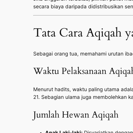
secara biaya daripada didistribusikan sen
Tata Cara Aqiqah y
Sebagai orang tua, memahami urutan ib
Waktu Pelaksanaan Aqiqa
Menurut hadits, waktu paling utama adala
21. Sebagian ulama juga membolehkan ka
Jumlah Hewan Aqiqah
Anak Laki-laki:
Disyariatkan denga