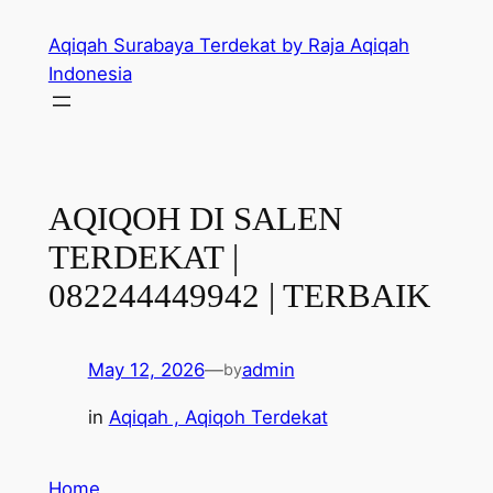
Skip
Aqiqah Surabaya Terdekat by Raja Aqiqah
to
Indonesia
content
AQIQOH DI SALEN
TERDEKAT |
082244449942 | TERBAIK
May 12, 2026
—
admin
by
in
Aqiqah , Aqiqoh Terdekat
Home