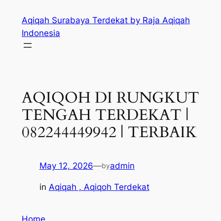
Skip
Aqiqah Surabaya Terdekat by Raja Aqiqah
to
Indonesia
content
AQIQOH DI RUNGKUT
TENGAH TERDEKAT |
082244449942 | TERBAIK
May 12, 2026
—
admin
by
in
Aqiqah , Aqiqoh Terdekat
Home