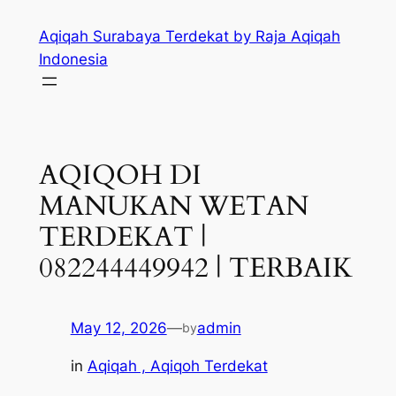
Skip
Aqiqah Surabaya Terdekat by Raja Aqiqah
to
Indonesia
content
AQIQOH DI
MANUKAN WETAN
TERDEKAT |
082244449942 | TERBAIK
May 12, 2026
—
admin
by
in
Aqiqah , Aqiqoh Terdekat