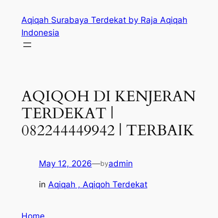
Skip
Aqiqah Surabaya Terdekat by Raja Aqiqah
to
Indonesia
content
AQIQOH DI KENJERAN
TERDEKAT |
082244449942 | TERBAIK
May 12, 2026
—
admin
by
in
Aqiqah , Aqiqoh Terdekat
Home