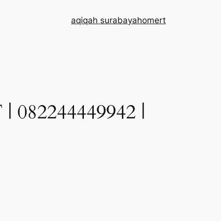
aqiqah surabaya
home
rt
82244449942 |