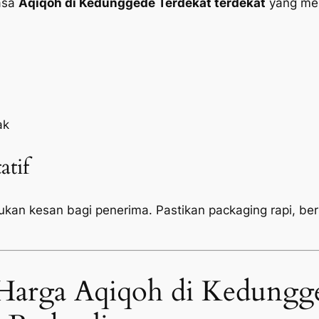
jasa
Aqiqoh di Kedunggede Terdekat terdekat
yang men
ak
atif
tukan kesan bagi penerima. Pastikan
packaging
rapi, be
Harga Aqiqoh di Kedungg