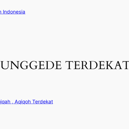
h Indonesia
NGGEDE TERDEKAT | 0
iqah , Aqiqoh Terdekat