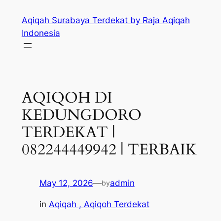
Skip
Aqiqah Surabaya Terdekat by Raja Aqiqah
to
Indonesia
content
AQIQOH DI
KEDUNGDORO
TERDEKAT |
082244449942 | TERBAIK
May 12, 2026
—
admin
by
in
Aqiqah , Aqiqoh Terdekat