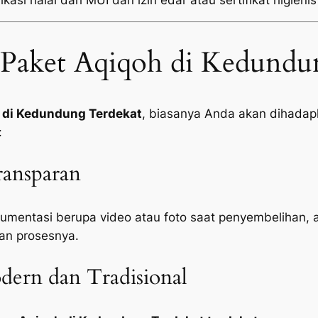
kasi halal dari MUI dan izin edar atau sertifikat higienis
Paket Aqiqoh di Kedundu
 di Kedundung Terdekat
, biasanya Anda akan dihadapk
:
ansparan
mentasi berupa video atau foto saat penyembelihan, 
an prosesnya.
ern dan Tradisional