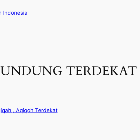
h Indonesia
NDUNG TERDEKAT | 08
iqah , Aqiqoh Terdekat