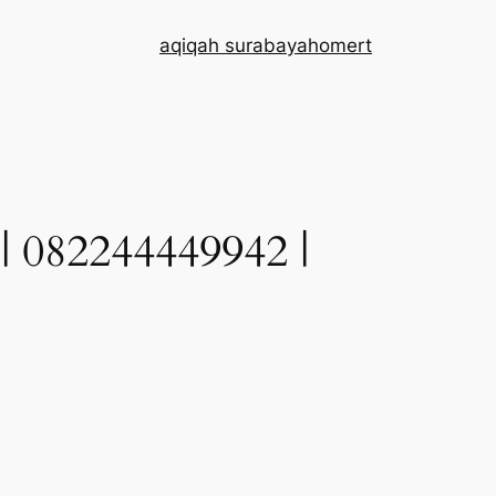
aqiqah surabaya
home
rt
2244449942 |