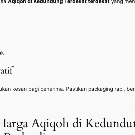
jasa
Aqiqoh di Kedundung Terdekat terdekat
yang mena
ak
atif
tukan kesan bagi penerima. Pastikan
packaging
rapi, be
Harga Aqiqoh di Kedundu