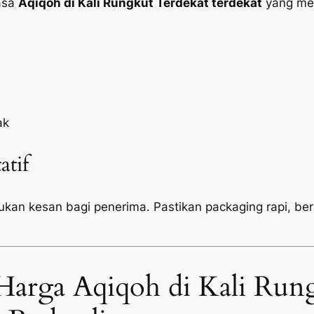
jasa
Aqiqoh di Kali Rungkut Terdekat terdekat
yang men
ak
atif
tukan kesan bagi penerima. Pastikan
packaging
rapi, be
Harga Aqiqoh di Kali Run