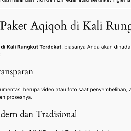
kasi halal dari MUI dan izin edar atau sertifikat higienis
Paket Aqiqoh di Kali Run
di Kali Rungkut Terdekat
, biasanya Anda akan dihadap
:
ansparan
mentasi berupa video atau foto saat penyembelihan, 
an prosesnya.
ern dan Tradisional