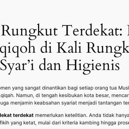
i Rungkut Terdekat:
qiqoh di Kali Rungk
Syar’i dan Higienis
men yang sangat dinantikan bagi setiap orang tua Musl
Aqiqah. Namun, di tengah kesibukan kota besar, mencar
 juga menjamin keabsahan syariat menjadi tantangan ter
dekat terdekat
memerlukan ketelitian. Anda tidak hany
ikih yang ketat, mulai dari kriteria kambing hingga pro