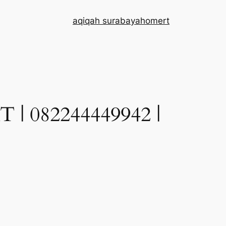
aqiqah surabaya
home
rt
082244449942 |