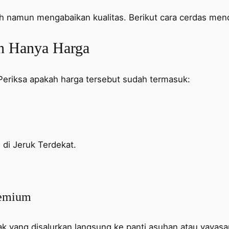
h namun mengabaikan kualitas. Berikut cara cerdas men
an Hanya Harga
Periksa apakah harga tersebut sudah termasuk:
 di Jeruk Terdekat.
remium
ak yang disalurkan langsung ke panti asuhan atau yayasan.