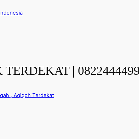
Indonesia
TERDEKAT | 0822444499
qah , Aqiqoh Terdekat