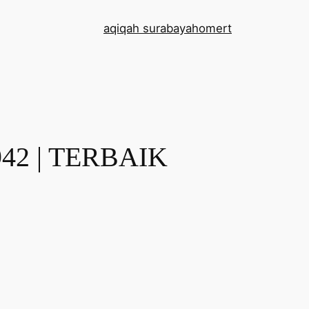
aqiqah surabaya
home
rt
42 | TERBAIK