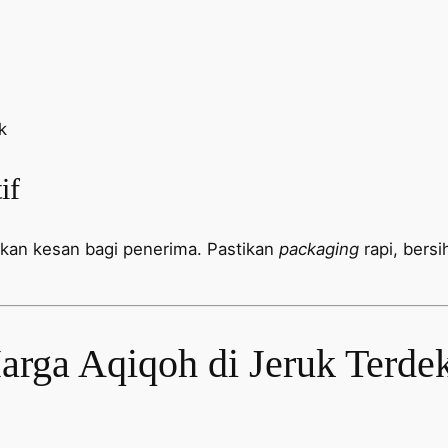
k
if
ukan kesan bagi penerima. Pastikan
packaging
rapi, bers
rga Aqiqoh di Jeruk Terdek