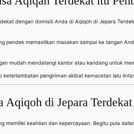
a Aqiqah Terdekat itu Pent
i dekat dengan domisili Anda di Aqiqoh di Jepara Ter
ang pendek memastikan masakan sampai ke tangan Anda
an mudah mendatangi kantor atau kandang untuk mema
o keterlambatan pengiriman akibat kemacetan lalu linta
a Aqiqoh di Jepara Terdekat
memiliki keahlian dan kepercayaan. Begitu pula dalam