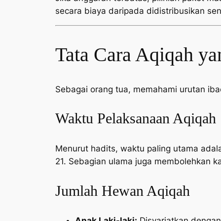
secara biaya daripada didistribusikan sen
Tata Cara Aqiqah ya
Sebagai orang tua, memahami urutan ib
Waktu Pelaksanaan Aqiqah
Menurut hadits, waktu paling utama adala
21. Sebagian ulama juga membolehkan ka
Jumlah Hewan Aqiqah
Anak Laki-laki:
Disyariatkan denga