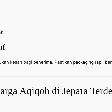
ak
if
tukan kesan bagi penerima. Pastikan
packaging
rapi, be
rga Aqiqoh di Jepara Terde