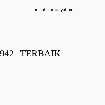
aqiqah surabaya
home
rt
942 | TERBAIK