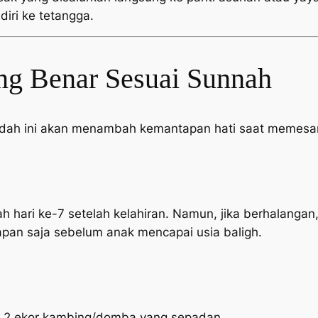
diri ke tetangga.
ng Benar Sesuai Sunnah
adah ini akan menambah kemantapan hati saat memesan
h hari ke-7 setelah kelahiran. Namun, jika berhalangan,
pan saja sebelum anak mencapai usia baligh.
n 2 ekor kambing/domba yang sepadan.