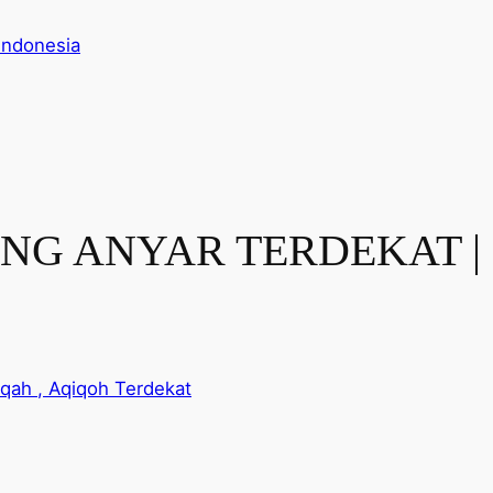
Indonesia
G ANYAR TERDEKAT | 08
qah , Aqiqoh Terdekat