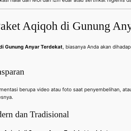
si halal dari MUI dan izin edar atau sertifikat higienis d
aket Aqiqoh di Gunung Any
di Gunung Anyar Terdekat
, biasanya Anda akan dihadapk
nsparan
entasi berupa video atau foto saat penyembelihan, ata
esnya.
rn dan Tradisional