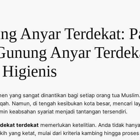
ng Anyar Terdekat: 
 Gunung Anyar Terdek
 Higienis
en yang sangat dinantikan bagi setiap orang tua Muslim.
qiqah. Namun, di tengah kesibukan kota besar, mencari l
min keabsahan syariat menjadi tantangan tersendiri.
dekat terdekat
memerlukan ketelitian. Anda tidak hany
kih yang ketat, mulai dari kriteria kambing hingga prose