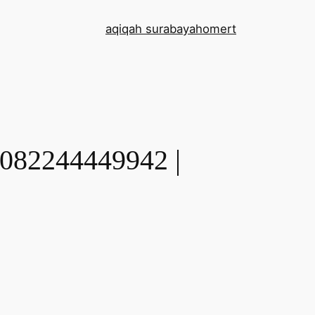
aqiqah surabaya
home
rt
2244449942 |