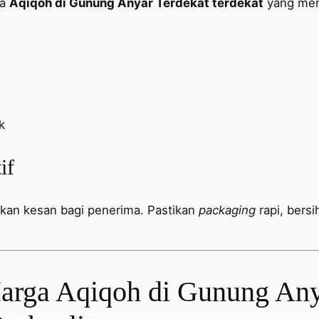
sa
Aqiqoh di Gunung Anyar Terdekat terdekat
yang men
k
if
ukan kesan bagi penerima. Pastikan
packaging
rapi, bers
arga Aqiqoh di Gunung Any