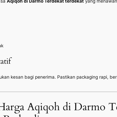
jasa
Aqiqoh di Darmo Terdekat terdekat
yang menawarka
ak
atif
tukan kesan bagi penerima. Pastikan
packaging
rapi, be
Harga Aqiqoh di Darmo T