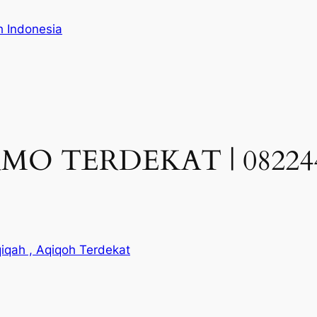
h Indonesia
O TERDEKAT | 0822444
iqah , Aqiqoh Terdekat