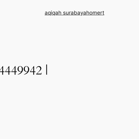
aqiqah surabaya
home
rt
49942 |