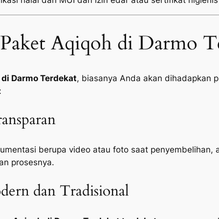
kasi halal dari MUI dan izin edar atau sertifikat higienis
Paket Aqiqoh di Darmo T
 di Darmo Terdekat
, biasanya Anda akan dihadapkan pa
:
ansparan
mentasi berupa video atau foto saat penyembelihan, 
an prosesnya.
ern dan Tradisional