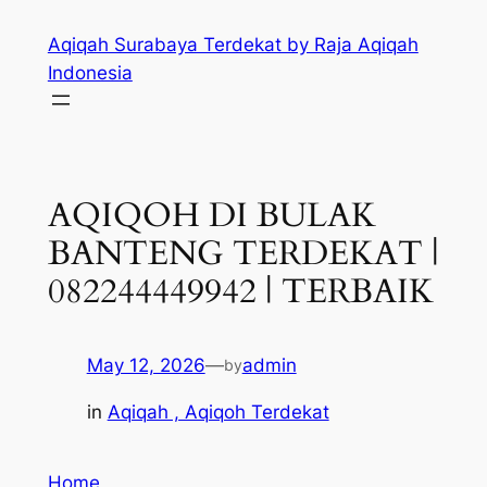
Skip
Aqiqah Surabaya Terdekat by Raja Aqiqah
to
Indonesia
content
AQIQOH DI BULAK
BANTENG TERDEKAT |
082244449942 | TERBAIK
May 12, 2026
—
admin
by
in
Aqiqah , Aqiqoh Terdekat
Home