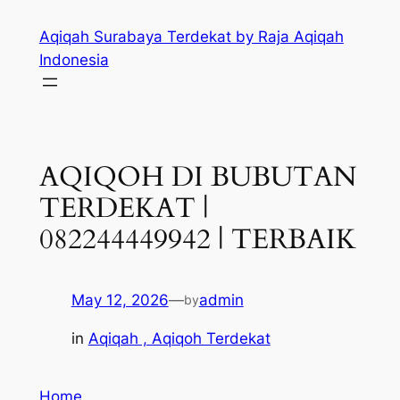
Skip
Aqiqah Surabaya Terdekat by Raja Aqiqah
to
Indonesia
content
AQIQOH DI BUBUTAN
TERDEKAT |
082244449942 | TERBAIK
May 12, 2026
—
admin
by
in
Aqiqah , Aqiqoh Terdekat
Home