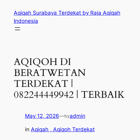
Skip
Aqiqah Surabaya Terdekat by Raja Aqiqah
to
Indonesia
content
AQIQOH DI
BERATWETAN
TERDEKAT |
082244449942 | TERBAIK
May 12, 2026
—
admin
by
in
Aqiqah , Aqiqoh Terdekat