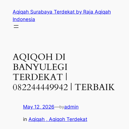
Skip
Aqiqah Surabaya Terdekat by Raja Aqiqah
to
Indonesia
content
AQIQOH DI
BANYULEGI
TERDEKAT |
082244449942 | TERBAIK
May 12, 2026
—
admin
by
in
Aqiqah , Aqiqoh Terdekat