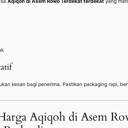
jasa
Aqiqoh di Asem Rowo Terdekat terdekat
yang mena
ak
atif
tukan kesan bagi penerima. Pastikan
packaging
rapi, be
Harga Aqiqoh di Asem Ro