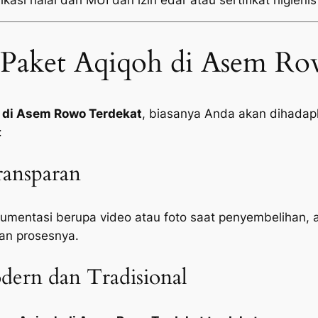
kasi halal dari MUI dan izin edar atau sertifikat higienis
Paket Aqiqoh di Asem Ro
 di Asem Rowo Terdekat
, biasanya Anda akan dihadapk
:
ansparan
mentasi berupa video atau foto saat penyembelihan, 
an prosesnya.
ern dan Tradisional