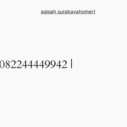
aqiqah surabaya
home
rt
2244449942 |