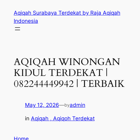
Skip
Aqiqah Surabaya Terdekat by Raja Aqiqah
to
Indonesia
content
AQIQAH WINONGAN
KIDUL TERDEKAT |
082244449942 | TERBAIK
May 12, 2026
—
admin
by
in
Aqiqah , Aqiqoh Terdekat
Home