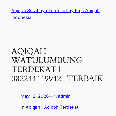
Skip
Aqiqah Surabaya Terdekat by Raja Aqiqah
to
Indonesia
content
AQIQAH
WATULUMBUNG
TERDEKAT |
082244449942 | TERBAIK
May 12, 2026
—
admin
by
in
Aqiqah , Aqiqoh Terdekat