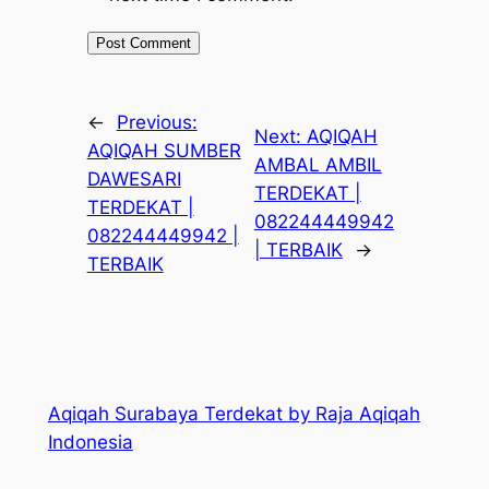
←
Previous:
Next:
AQIQAH
AQIQAH SUMBER
AMBAL AMBIL
DAWESARI
TERDEKAT |
TERDEKAT |
082244449942
082244449942 |
| TERBAIK
→
TERBAIK
Aqiqah Surabaya Terdekat by Raja Aqiqah
Indonesia