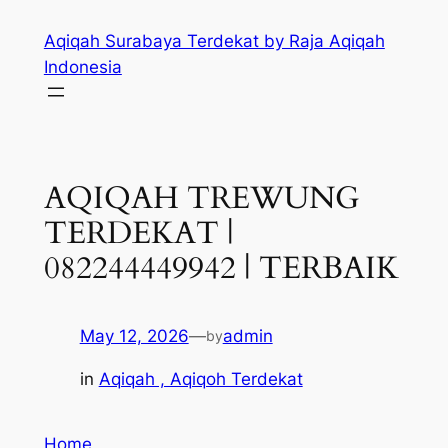
Skip
Aqiqah Surabaya Terdekat by Raja Aqiqah
to
Indonesia
content
AQIQAH TREWUNG
TERDEKAT |
082244449942 | TERBAIK
May 12, 2026
—
admin
by
in
Aqiqah , Aqiqoh Terdekat
Home