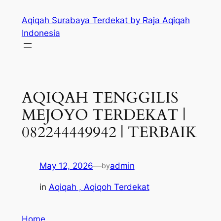
Skip
Aqiqah Surabaya Terdekat by Raja Aqiqah
to
Indonesia
content
AQIQAH TENGGILIS
MEJOYO TERDEKAT |
082244449942 | TERBAIK
May 12, 2026
—
admin
by
in
Aqiqah , Aqiqoh Terdekat
Home