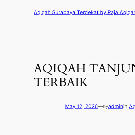
Skip
Aqiqah Surabaya Terdekat by Raja Aqiqa
to
content
AQIQAH TANJUNG
TERBAIK
May 12, 2026
—
admin
in
Aq
by