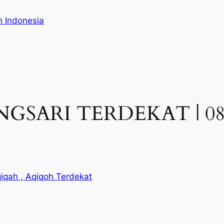
h Indonesia
SARI TERDEKAT | 0822
iqah , Aqiqoh Terdekat