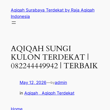
Skip
Aqiqah Surabaya Terdekat by Raja Aqiqah
to
Indonesia
content
AQIQAH SUNGI
KULON TERDEKAT |
082244449942 | TERBAIK
May 12, 2026
—
admin
by
in
Aqiqah , Aqiqoh Terdekat
Home