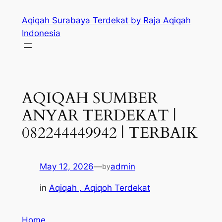
Skip
Aqiqah Surabaya Terdekat by Raja Aqiqah
to
Indonesia
content
AQIQAH SUMBER
ANYAR TERDEKAT |
082244449942 | TERBAIK
May 12, 2026
—
admin
by
in
Aqiqah , Aqiqoh Terdekat
Home