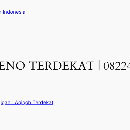
h Indonesia
O TERDEKAT | 082244
iqah , Aqiqoh Terdekat