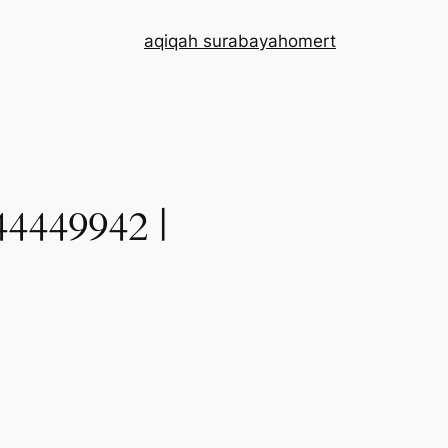
aqiqah surabaya
home
rt
449942 |