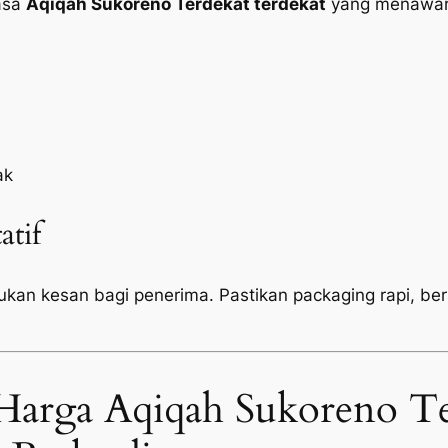
jasa
Aqiqah Sukoreno Terdekat terdekat
yang menawark
ak
atif
tukan kesan bagi penerima. Pastikan
packaging
rapi, be
Harga Aqiqah Sukoreno Te