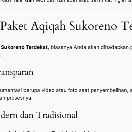
kasi halal dari MUI dan izin edar atau sertifikat higienis
Paket Aqiqah Sukoreno Te
 Sukoreno Terdekat
, biasanya Anda akan dihadapkan pa
:
ansparan
mentasi berupa video atau foto saat penyembelihan, 
an prosesnya.
ern dan Tradisional