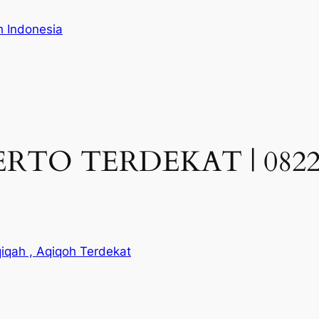
h Indonesia
TO TERDEKAT | 082244
iqah , Aqiqoh Terdekat