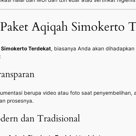
kasi halal dari MUI dan izin edar atau sertifikat higienis
Paket Aqiqah Simokerto T
 Simokerto Terdekat
, biasanya Anda akan dihadapkan p
:
ansparan
mentasi berupa video atau foto saat penyembelihan, 
an prosesnya.
ern dan Tradisional