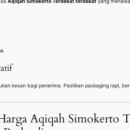
jasa
Aqiqah Simokerto Terdekat terdekat
yang menawar
ak
atif
tukan kesan bagi penerima. Pastikan
packaging
rapi, be
Harga Aqiqah Simokerto T