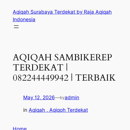
Skip
Aqiqah Surabaya Terdekat by Raja Aqiqah
to
Indonesia
content
AQIQAH SAMBIKEREP
TERDEKAT |
082244449942 | TERBAIK
May 12, 2026
—
admin
by
in
Aqiqah , Aqiqoh Terdekat
Home