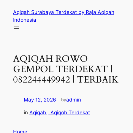
Skip
Aqiqah Surabaya Terdekat by Raja Aqiqah
to
Indonesia
content
AQIQAH ROWO
GEMPOL TERDEKAT |
082244449942 | TERBAIK
May 12, 2026
—
admin
by
in
Aqiqah , Aqiqoh Terdekat
Home