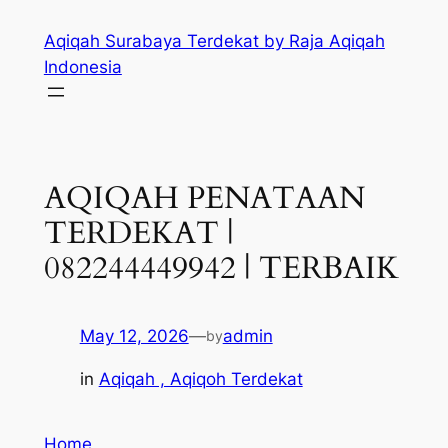
Skip
Aqiqah Surabaya Terdekat by Raja Aqiqah
to
Indonesia
content
AQIQAH PENATAAN
TERDEKAT |
082244449942 | TERBAIK
May 12, 2026
—
admin
by
in
Aqiqah , Aqiqoh Terdekat
Home