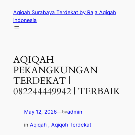
Skip
Aqiqah Surabaya Terdekat by Raja Aqiqah
to
Indonesia
content
AQIQAH
PEKANGKUNGAN
TERDEKAT |
082244449942 | TERBAIK
May 12, 2026
—
admin
by
in
Aqiqah , Aqiqoh Terdekat