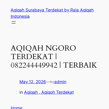
Skip
Aqiqah Surabaya Terdekat by Raja Aqiqah
to
Indonesia
content
AQIQAH NGORO
TERDEKAT |
082244449942 | TERBAIK
May 12, 2026
—
admin
by
in
Aqiqah , Aqiqoh Terdekat
Home