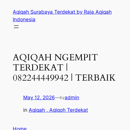
Skip
Aqiqah Surabaya Terdekat by Raja Aqiqah
to
Indonesia
content
AQIQAH NGEMPIT
TERDEKAT |
082244449942 | TERBAIK
May 12, 2026
—
admin
by
in
Aqiqah , Aqiqoh Terdekat
Home