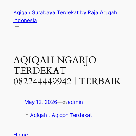
Skip
Aqiqah Surabaya Terdekat by Raja Aqiqah
to
Indonesia
content
AQIQAH NGARJO
TERDEKAT |
082244449942 | TERBAIK
May 12, 2026
—
admin
by
in
Aqiqah , Aqiqoh Terdekat
Home