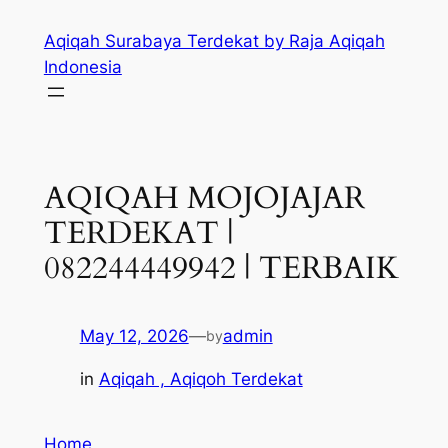
Skip
Aqiqah Surabaya Terdekat by Raja Aqiqah
to
Indonesia
content
AQIQAH MOJOJAJAR
TERDEKAT |
082244449942 | TERBAIK
May 12, 2026
—
admin
by
in
Aqiqah , Aqiqoh Terdekat
Home