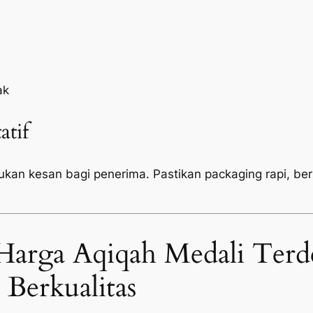
ak
atif
tukan kesan bagi penerima. Pastikan
packaging
rapi, be
Harga Aqiqah Medali Terd
Berkualitas