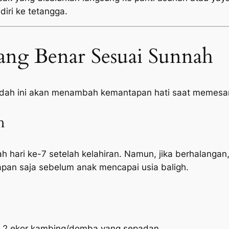
diri ke tetangga.
ang Benar Sesuai Sunnah
adah ini akan menambah kemantapan hati saat memesan
h
h hari ke-7 setelah kelahiran. Namun, jika berhalangan,
pan saja sebelum anak mencapai usia baligh.
n 2 ekor kambing/domba yang sepadan.