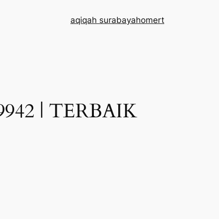
aqiqah surabaya
home
rt
942 | TERBAIK