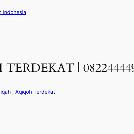
h Indonesia
TERDEKAT | 082244449
iqah , Aqiqoh Terdekat