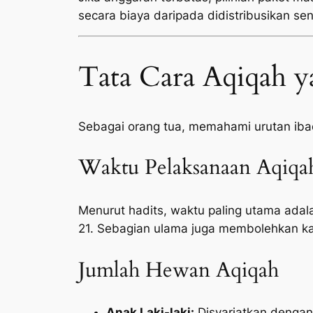
secara biaya daripada didistribusikan sen
Tata Cara Aqiqah y
Sebagai orang tua, memahami urutan ib
Waktu Pelaksanaan Aqiqa
Menurut hadits, waktu paling utama adala
21. Sebagian ulama juga membolehkan ka
Jumlah Hewan Aqiqah
Anak Laki-laki:
Disyariatkan denga