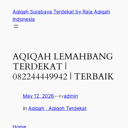
Skip
Aqiqah Surabaya Terdekat by Raja Aqiqah
to
Indonesia
content
AQIQAH LEMAHBANG
TERDEKAT |
082244449942 | TERBAIK
May 12, 2026
—
admin
by
in
Aqiqah , Aqiqoh Terdekat
Home