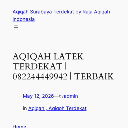
Skip
Aqiqah Surabaya Terdekat by Raja Aqiqah
to
Indonesia
content
AQIQAH LATEK
TERDEKAT |
082244449942 | TERBAIK
May 12, 2026
—
admin
by
in
Aqiqah , Aqiqoh Terdekat
Home