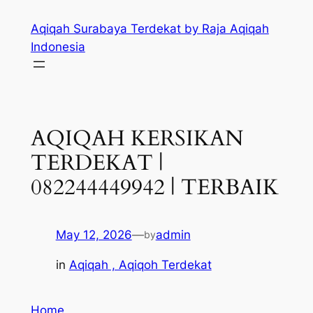
Skip
Aqiqah Surabaya Terdekat by Raja Aqiqah
to
Indonesia
content
AQIQAH KERSIKAN
TERDEKAT |
082244449942 | TERBAIK
May 12, 2026
—
admin
by
in
Aqiqah , Aqiqoh Terdekat
Home