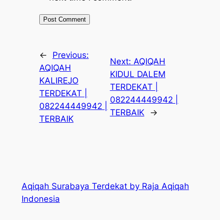
←
Previous:
Next:
AQIQAH
AQIQAH
KIDUL DALEM
KALIREJO
TERDEKAT |
TERDEKAT |
082244449942 |
082244449942 |
TERBAIK
→
TERBAIK
Aqiqah Surabaya Terdekat by Raja Aqiqah
Indonesia