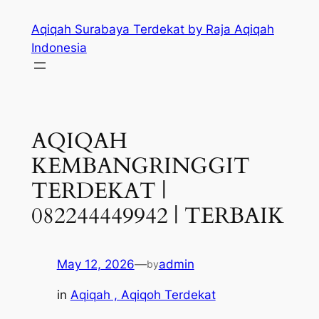
Skip
Aqiqah Surabaya Terdekat by Raja Aqiqah
to
Indonesia
content
AQIQAH
KEMBANGRINGGIT
TERDEKAT |
082244449942 | TERBAIK
May 12, 2026
—
admin
by
in
Aqiqah , Aqiqoh Terdekat