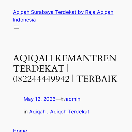
Skip
Aqiqah Surabaya Terdekat by Raja Aqiqah
to
Indonesia
content
AQIQAH KEMANTREN
TERDEKAT |
082244449942 | TERBAIK
May 12, 2026
—
admin
by
in
Aqiqah , Aqiqoh Terdekat
Home