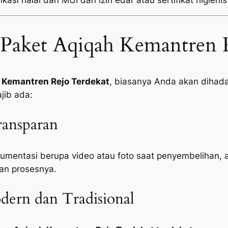
kasi halal dari MUI dan izin edar atau sertifikat higienis
Paket Aqiqah Kemantren 
 Kemantren Rejo Terdekat
, biasanya Anda akan dihada
jib ada:
ansparan
mentasi berupa video atau foto saat penyembelihan, 
an prosesnya.
ern dan Tradisional