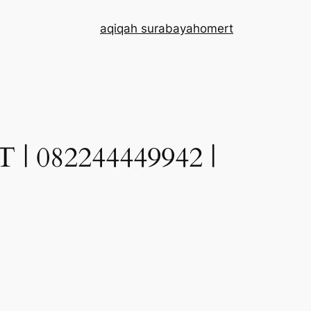
aqiqah surabaya
home
rt
082244449942 |