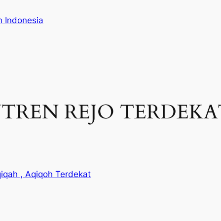
h Indonesia
EN REJO TERDEKAT | 
iqah , Aqiqoh Terdekat