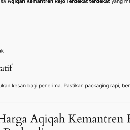
jasa
Aqiqah Kemantren Rejo Terdekat terdekat
yang me
ak
atif
tukan kesan bagi penerima. Pastikan
packaging
rapi, be
Harga Aqiqah Kemantren R